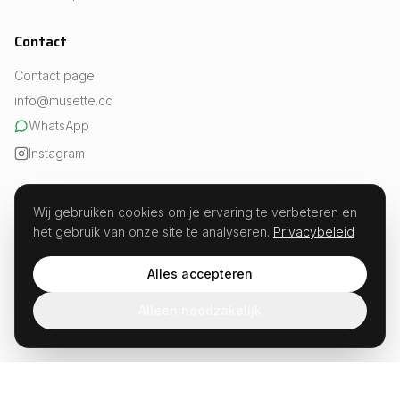
Contact
Contact page
info@musette.cc
WhatsApp
Instagram
Wij gebruiken cookies om je ervaring te verbeteren en
het gebruik van onze site te analyseren.
Privacybeleid
REVIEWS
Experts in fueling · Est. 2026
Alles accepteren
Musette · Weesperstraat 107, 1018 VN Amsterdam · KvK 99654504
© 2026 Musette.cc. All rights reserved. Not developed or sponsored
Alleen noodzakelijk
by Strava.