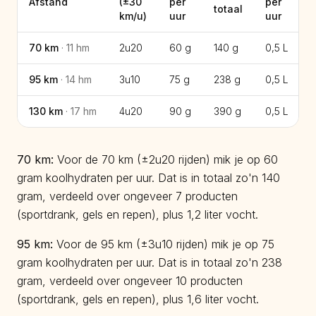
Afstand
(±
30
per
per
totaal
km/u)
uur
uur
70
km
·
11
hm
2u20
60 g
140 g
0,5
L
95
km
·
14
hm
3u10
75 g
238 g
0,5
L
130
km
·
17
hm
4u20
90 g
390 g
0,5
L
70
km:
Voor de 70 km (±2u20 rijden) mik je op 60
gram koolhydraten per uur. Dat is in totaal zo'n 140
gram, verdeeld over ongeveer 7 producten
(sportdrank, gels en repen), plus 1,2 liter vocht.
95
km:
Voor de 95 km (±3u10 rijden) mik je op 75
gram koolhydraten per uur. Dat is in totaal zo'n 238
gram, verdeeld over ongeveer 10 producten
(sportdrank, gels en repen), plus 1,6 liter vocht.