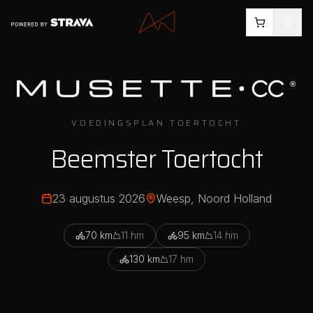
VOEDINGSPLAN TOERTOCHT
Beemster Toertocht
23 augustus 2026
Weesp
, Noord Holland
70
km
11
hm
95
km
14
hm
130
km
17
hm