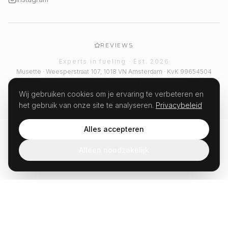
REVIEWS
Experts in fueling · Est. 2026
Musette · Weesperstraat 107, 1018 VN Amsterdam · KvK 99654504
© 2026 Musette.cc. All rights reserved. Not developed or sponsored
by Strava.
Wij gebruiken cookies om je ervaring te verbeteren en
het gebruik van onze site te analyseren.
Privacybeleid
Alles accepteren
Alleen noodzakelijk