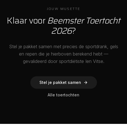
JOUW MUSETTE
Klaar voor
Beemster Toertocht
2026
?
Stel je pakket samen met precies de sportdrank, gels
en repen die je hierboven berekend hebt —
gevalideerd door sportdiëtiste Ien Vitse.
Stel je pakket samen
Alle toertochten