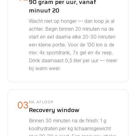
90 gram per uur, vanaf
minuut 20
Wacht niet op honger — dan loop je al
achter. Begin binnen 20 minuten na de
start en eet daarna elke 20-30 minuten
een kleine portie. Voor de
130
km is de
mix:
4
x sportdrank,
7
x gel en
4
x reep.
Drink daarnaast
0,5
liter per uur — meer
bij warm weer.
NA AFLOOP
03
Recovery window
Binnen 30 minuten na de finish: 1 g
koolhydraten per kg lichaamsgewicht