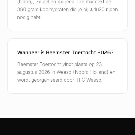
(bidon), 7x gel en 4x reep. Die mix dekt de
390 gram koolhydraten die je bij ±4u20 rijden
nodig hebt.
Wanneer is Beemster Toertocht 2026?
Beemster Toertocht vindt plaats op 23
augustus 2026 in Weesp (Noord Holland) en
wordt georganiseerd door TFC Weesp.