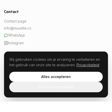
Contact
Contact page
info@musette.cc
WhatsApp
Instagram
Wij gebruiken cookies om je ervaring te verbeteren en
het gebruik van onze site te analyseren.
Privacybeleid
REVIEWS
Experts in fueling · Est. 2026
Alles accepteren
Musette · Weesperstraat 107, 1018 VN Amsterdam · KvK 99654504
© 2026 Musette.cc. All rights reserved. Not developed or sponsored
Alleen noodzakelijk
by Strava.