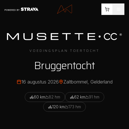
VOEDINGSPLAN TOERTOCHT
Bruggentocht
16 augustus 2026
Zaltbommel
, Gelderland
60
km
82
hm
62
km
91
hm
120
km
173
hm