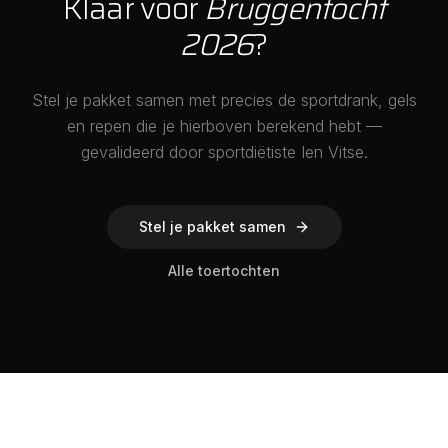
Klaar voor
Bruggentocht
2026
?
Stel je pakket samen met precies de sportdrank, gels
en repen die je hierboven berekend hebt —
gevalideerd door sportdiëtiste Ien Vitse.
Stel je pakket samen
Alle toertochten