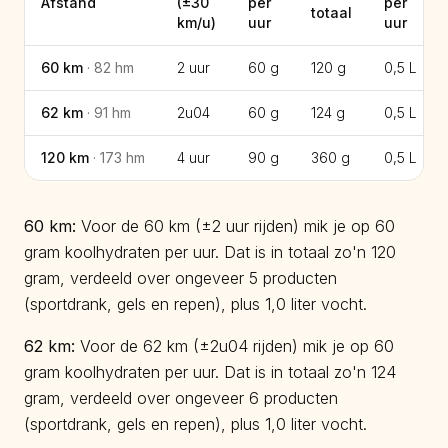
Afstand
(±
30
per
per
totaal
km/u)
uur
uur
60
km
·
82
hm
2 uur
60 g
120 g
0,5
L
62
km
·
91
hm
2u04
60 g
124 g
0,5
L
120
km
·
173
hm
4 uur
90 g
360 g
0,5
L
60
km:
Voor de 60 km (±2 uur rijden) mik je op 60
gram koolhydraten per uur. Dat is in totaal zo'n 120
gram, verdeeld over ongeveer 5 producten
(sportdrank, gels en repen), plus 1,0 liter vocht.
62
km:
Voor de 62 km (±2u04 rijden) mik je op 60
gram koolhydraten per uur. Dat is in totaal zo'n 124
gram, verdeeld over ongeveer 6 producten
(sportdrank, gels en repen), plus 1,0 liter vocht.