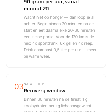
90 gram per uur, vanaf
minuut 20
Wacht niet op honger — dan loop je al
achter. Begin binnen 20 minuten na de
start en eet daarna elke 20-30 minuten
een kleine portie. Voor de
120
km is de
mix:
4
x sportdrank,
6
x gel en
4
x reep.
Drink daarnaast
0,5
liter per uur — meer
bij warm weer.
NA AFLOOP
03
Recovery window
Binnen 30 minuten na de finish: 1 g
koolhydraten per kg lichaamsgewicht