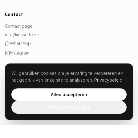
Contact
Contact page
info@musette.cc
WhatsApp
Instagram
Wij gebruiken cookies om je ervaring te verbeteren en
het gebruik van onze site te analyseren.
Privacybeleid
REVIEWS
Experts in fueling · Est. 2026
Alles accepteren
Musette · Weesperstraat 107, 1018 VN Amsterdam · KvK 99654504
© 2026 Musette.cc. All rights reserved. Not developed or sponsored
Alleen noodzakelijk
by Strava.