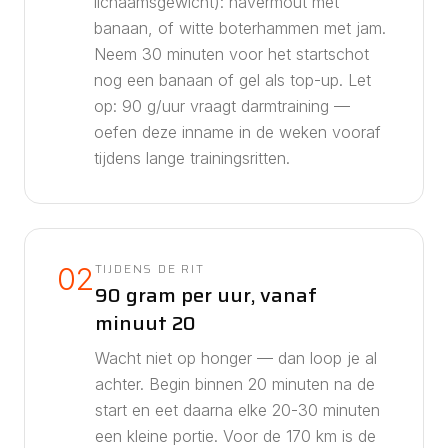
lichaamsgewicht): havermout met
banaan, of witte boterhammen met jam.
Neem 30 minuten voor het startschot
nog een banaan of gel als top-up.
Let
op: 90 g/uur vraagt darmtraining —
oefen deze inname in de weken vooraf
tijdens lange trainingsritten.
TIJDENS DE RIT
02
90 gram per uur, vanaf
minuut 20
Wacht niet op honger — dan loop je al
achter. Begin binnen 20 minuten na de
start en eet daarna elke 20-30 minuten
een kleine portie. Voor de
170
km is de