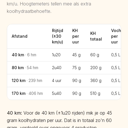
km/u. Hoogtemeters tellen mee als extra
koolhydraatbehoefte.
Rijtijd
KH
Vocht
KH
Afstand
(±
30
per
per
totaal
km/u)
uur
uur
40
km
·
6
hm
1u20
45 g
60 g
0,5
L
80
km
·
54
hm
2u40
75 g
200 g
0,5
L
120
km
·
239
hm
4 uur
90 g
360 g
0,5
L
170
km
·
406
hm
5u40
90 g
510 g
0,5
L
40
km:
Voor de 40 km (±1u20 rijden) mik je op 45
gram koolhydraten per uur. Dat is in totaal zo'n 60
gram, verdeeld over ongeveer 4 producten