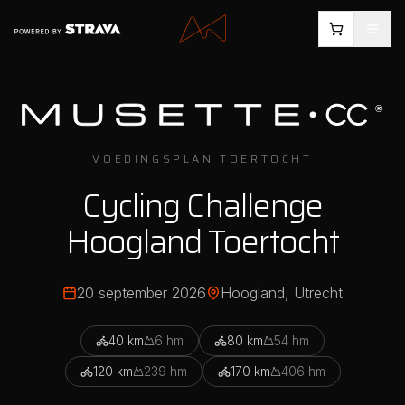
VOEDINGSPLAN TOERTOCHT
Cycling Challenge
Hoogland Toertocht
20 september 2026
Hoogland
, Utrecht
40
km
6
hm
80
km
54
hm
120
km
239
hm
170
km
406
hm