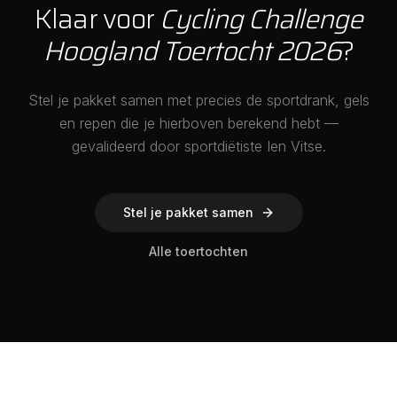
Klaar voor
Cycling Challenge
Hoogland Toertocht 2026
?
Stel je pakket samen met precies de sportdrank, gels
en repen die je hierboven berekend hebt —
gevalideerd door sportdiëtiste Ien Vitse.
Stel je pakket samen
Alle toertochten