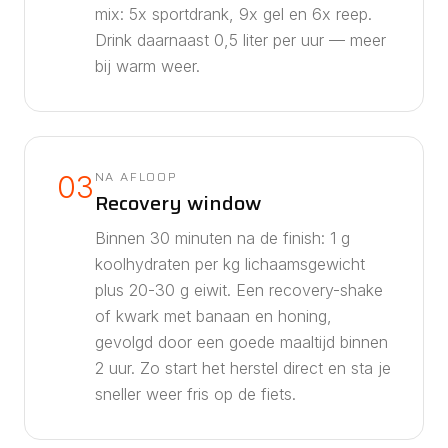
mix:
5
x sportdrank,
9
x gel en
6
x reep.
Drink daarnaast
0,5
liter per uur — meer
bij warm weer.
NA AFLOOP
03
Recovery window
Binnen 30 minuten na de finish: 1 g
koolhydraten per kg lichaamsgewicht
plus 20-30 g eiwit. Een recovery-shake
of kwark met banaan en honing,
gevolgd door een goede maaltijd binnen
2 uur. Zo start het herstel direct en sta je
sneller weer fris op de fiets.