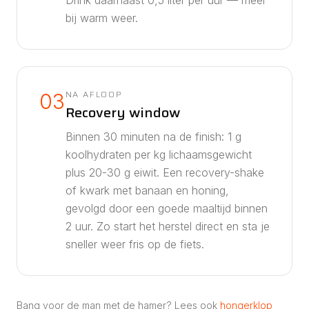
Drink daarnaast
0,5
liter per uur — meer
bij warm weer.
NA AFLOOP
03
Recovery window
Binnen 30 minuten na de finish: 1 g
koolhydraten per kg lichaamsgewicht
plus 20-30 g eiwit. Een recovery-shake
of kwark met banaan en honing,
gevolgd door een goede maaltijd binnen
2 uur. Zo start het herstel direct en sta je
sneller weer fris op de fiets.
Bang voor de man met de hamer? Lees ook
hongerklop