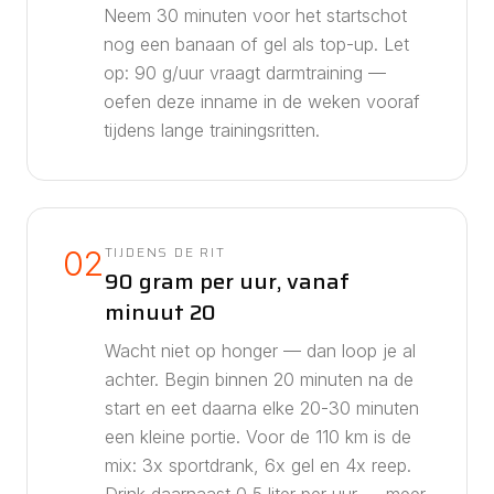
Neem 30 minuten voor het startschot
nog een banaan of gel als top-up.
Let
op: 90 g/uur vraagt darmtraining —
oefen deze inname in de weken vooraf
tijdens lange trainingsritten.
TIJDENS DE RIT
02
90 gram per uur, vanaf
minuut 20
Wacht niet op honger — dan loop je al
achter. Begin binnen 20 minuten na de
start en eet daarna elke 20-30 minuten
een kleine portie. Voor de
110
km is de
mix:
3
x sportdrank,
6
x gel en
4
x reep.