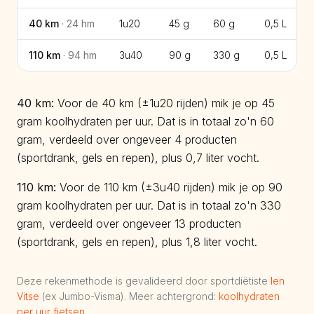
40
km
·
24
hm
1u20
45 g
60 g
0,5
L
110
km
·
94
hm
3u40
90 g
330 g
0,5
L
40
km:
Voor de 40 km (±1u20 rijden) mik je op 45
gram koolhydraten per uur. Dat is in totaal zo'n 60
gram, verdeeld over ongeveer 4 producten
(sportdrank, gels en repen), plus 0,7 liter vocht.
110
km:
Voor de 110 km (±3u40 rijden) mik je op 90
gram koolhydraten per uur. Dat is in totaal zo'n 330
gram, verdeeld over ongeveer 13 producten
(sportdrank, gels en repen), plus 1,8 liter vocht.
Deze rekenmethode is gevalideerd door sportdiëtiste
Ien
Vitse
(ex Jumbo-Visma). Meer achtergrond:
koolhydraten
per uur fietsen
.