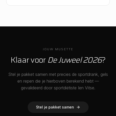
JOUW MUSETTE
Klaar voor
De Juweel 2026
?
Stel je pakket samen met precies de sportdrank, gels
en repen die je hierboven berekend hebt —
gevalideerd door sportdiëtiste Ien Vitse.
Stel je pakket samen