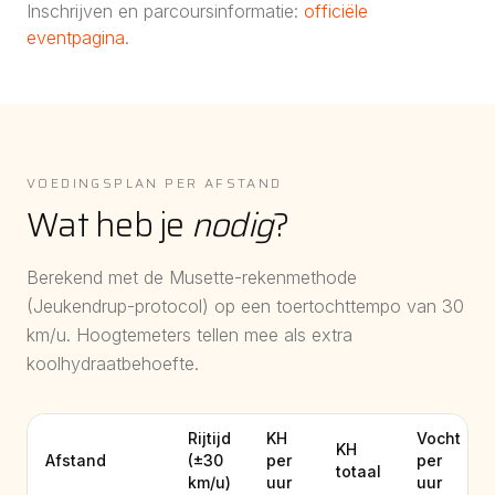
Inschrijven en parcoursinformatie:
officiële
eventpagina
.
VOEDINGSPLAN PER AFSTAND
Wat heb je
nodig
?
Berekend met de Musette-rekenmethode
(Jeukendrup-protocol) op een toertochttempo van
30
km/u. Hoogtemeters tellen mee als extra
koolhydraatbehoefte.
Rijtijd
KH
Vocht
KH
Afstand
(±
30
per
per
totaal
km/u)
uur
uur