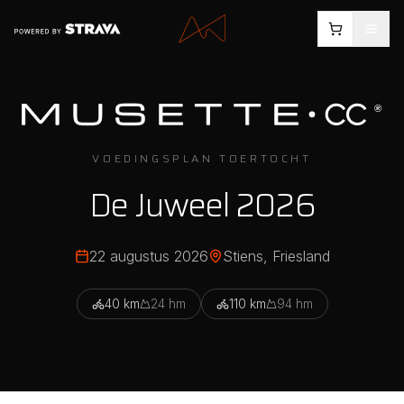
VOEDINGSPLAN TOERTOCHT
De Juweel 2026
22 augustus 2026
Stiens
, Friesland
40
km
24
hm
110
km
94
hm