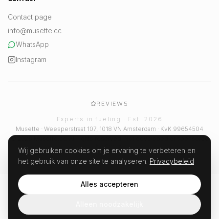
Contact page
info@musette.cc
WhatsApp
Instagram
REVIEWS
Experts in fueling · Est. 2026
Musette · Weesperstraat 107, 1018 VN Amsterdam · KvK 99654504
© 2026 Musette.cc. All rights reserved. Not developed or sponsored
by Strava.
Wij gebruiken cookies om je ervaring te verbeteren en
het gebruik van onze site te analyseren.
Privacybeleid
Alles accepteren
Alleen noodzakelijk