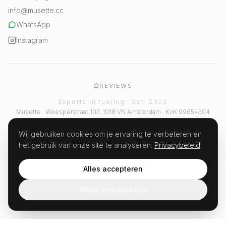
info@musette.cc
WhatsApp
Instagram
REVIEWS
Experts in fueling · Est. 2026
Musette · Weesperstraat 107, 1018 VN Amsterdam · KvK 99654504
© 2026 Musette.cc. All rights reserved. Not developed or sponsored
by Strava.
Wij gebruiken cookies om je ervaring te verbeteren en
het gebruik van onze site te analyseren.
Privacybeleid
Alles accepteren
Alleen noodzakelijk