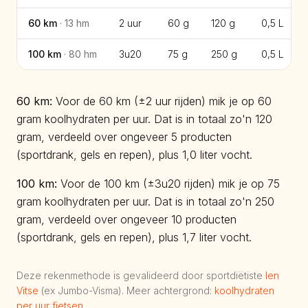
60
km
·
13
hm
2 uur
60 g
120 g
0,5
L
100
km
·
80
hm
3u20
75 g
250 g
0,5
L
60
km:
Voor de 60 km (±2 uur rijden) mik je op 60
gram koolhydraten per uur. Dat is in totaal zo'n 120
gram, verdeeld over ongeveer 5 producten
(sportdrank, gels en repen), plus 1,0 liter vocht.
100
km:
Voor de 100 km (±3u20 rijden) mik je op 75
gram koolhydraten per uur. Dat is in totaal zo'n 250
gram, verdeeld over ongeveer 10 producten
(sportdrank, gels en repen), plus 1,7 liter vocht.
Deze rekenmethode is gevalideerd door sportdiëtiste
Ien
Vitse
(ex Jumbo-Visma). Meer achtergrond:
koolhydraten
per uur fietsen
.