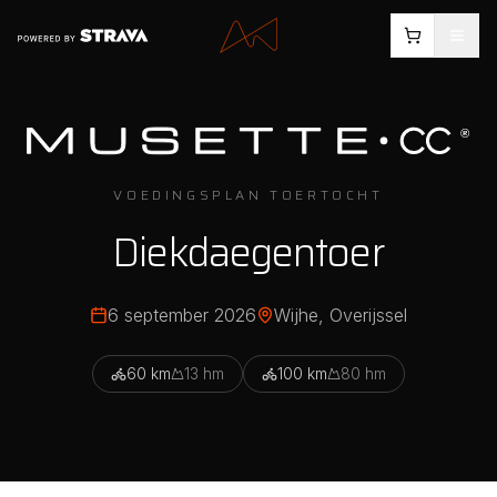
VOEDINGSPLAN TOERTOCHT
Diekdaegentoer
6 september 2026
Wijhe
, Overijssel
60
km
13
hm
100
km
80
hm