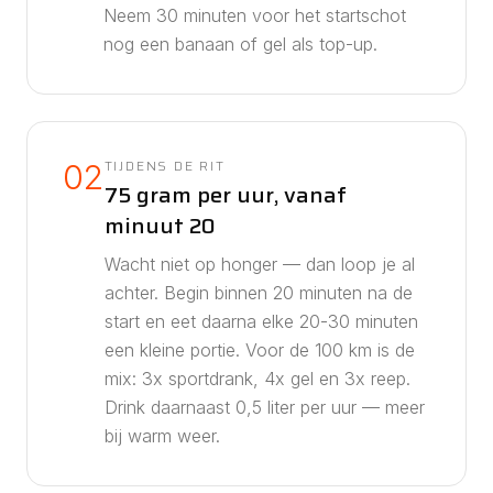
Neem 30 minuten voor het startschot
nog een banaan of gel als top-up.
TIJDENS DE RIT
02
75 gram per uur, vanaf
minuut 20
Wacht niet op honger — dan loop je al
achter. Begin binnen 20 minuten na de
start en eet daarna elke 20-30 minuten
een kleine portie. Voor de
100
km is de
mix:
3
x sportdrank,
4
x gel en
3
x reep.
Drink daarnaast
0,5
liter per uur — meer
bij warm weer.