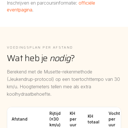
Inschrijven en parcoursinformatie:
officiële
eventpagina
.
VOEDINGSPLAN PER AFSTAND
Wat heb je
nodig
?
Berekend met de Musette-rekenmethode
(Jeukendrup-protocol) op een toertochttempo van
30
km/u. Hoogtemeters tellen mee als extra
koolhydraatbehoefte.
Rijtijd
KH
Vocht
KH
Afstand
(±
30
per
per
totaal
km/u)
uur
uur