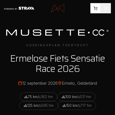
VOEDINGSPLAN TOERTOCHT
Ermelose Fiets Sensatie
Race 2026
12 september 2026
Ermelo
, Gelderland
75
km
362
hm
100
km
531
hm
125
km
595
hm
150
km
717
hm