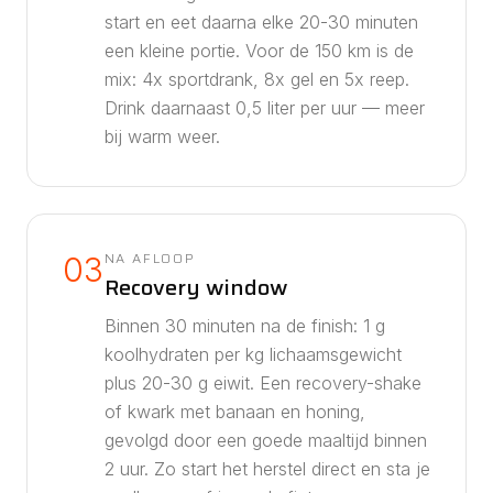
start en eet daarna elke 20-30 minuten
een kleine portie. Voor de
150
km is de
mix:
4
x sportdrank,
8
x gel en
5
x reep.
Drink daarnaast
0,5
liter per uur — meer
bij warm weer.
NA AFLOOP
03
Recovery window
Binnen 30 minuten na de finish: 1 g
koolhydraten per kg lichaamsgewicht
plus 20-30 g eiwit. Een recovery-shake
of kwark met banaan en honing,
gevolgd door een goede maaltijd binnen
2 uur. Zo start het herstel direct en sta je