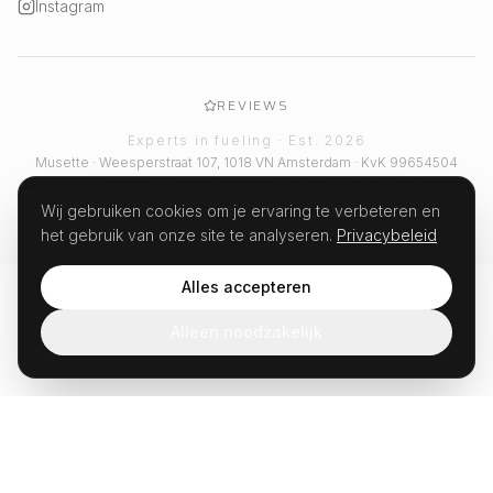
Instagram
REVIEWS
Experts in fueling · Est. 2026
Musette · Weesperstraat 107, 1018 VN Amsterdam · KvK 99654504
© 2026 Musette.cc. All rights reserved. Not developed or sponsored
by Strava.
Wij gebruiken cookies om je ervaring te verbeteren en
het gebruik van onze site te analyseren.
Privacybeleid
Alles accepteren
Alleen noodzakelijk