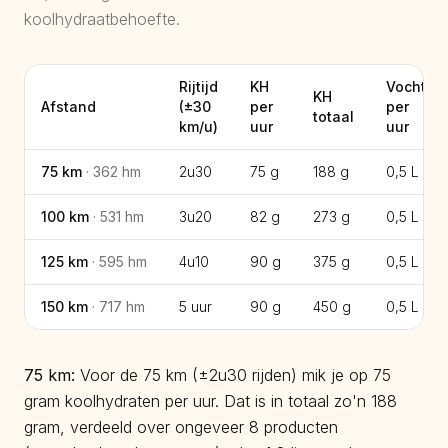
koolhydraatbehoefte.
Rijtijd
KH
Vocht
KH
Afstand
(±
30
per
per
totaal
km/u)
uur
uur
75
km
·
362
hm
2u30
75 g
188 g
0,5
L
100
km
·
531
hm
3u20
82 g
273 g
0,5
L
125
km
·
595
hm
4u10
90 g
375 g
0,5
L
150
km
·
717
hm
5 uur
90 g
450 g
0,5
L
75
km:
Voor de 75 km (±2u30 rijden) mik je op 75
gram koolhydraten per uur. Dat is in totaal zo'n 188
gram, verdeeld over ongeveer 8 producten