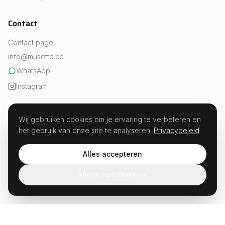
Contact
Contact page
info@musette.cc
WhatsApp
Instagram
Wij gebruiken cookies om je ervaring te verbeteren en
het gebruik van onze site te analyseren.
Privacybeleid
REVIEWS
Experts in fueling · Est. 2026
Alles accepteren
Musette · Weesperstraat 107, 1018 VN Amsterdam · KvK 99654504
© 2026 Musette.cc. All rights reserved. Not developed or sponsored
Alleen noodzakelijk
by Strava.