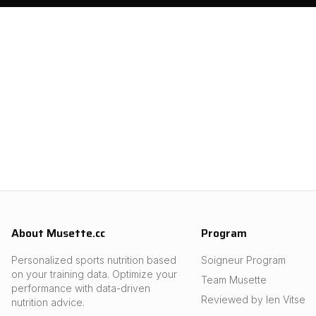
About Musette.cc
Program
Personalized sports nutrition based
Soigneur Program
on your training data. Optimize your
Team Musette
performance with data-driven
Reviewed by Ien Vitse
nutrition advice.