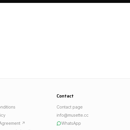
Contact
nditions
Contact page
icy
info@musette.cc
 Agreement
↗
WhatsApp