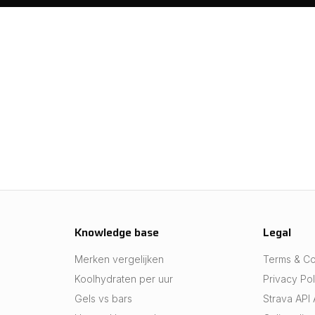
Knowledge base
Legal
Merken vergelijken
Terms & Co
Koolhydraten per uur
Privacy Pol
Gels vs bars
Strava API