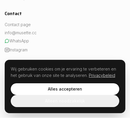
Contact
Contact page
info@musette.cc
WhatsApp
Instagram
Wij gebruiken cookies om je ervaring te verbeteren en
het gebruik van onze site te analyseren.
Privacybeleid
REVIEWS
Experts in fueling · Est. 2026
Alles accepteren
Musette · Weesperstraat 107, 1018 VN Amsterdam · KvK 99654504
© 2026 Musette.cc. All rights reserved. Not developed or sponsored
Alleen noodzakelijk
by Strava.