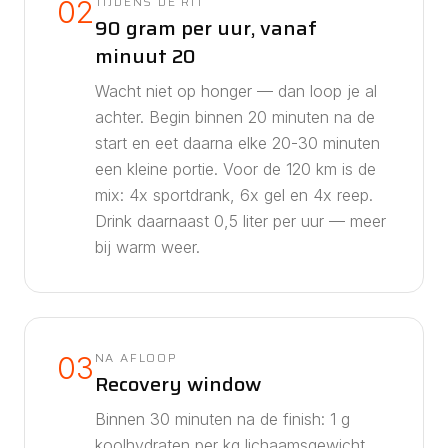
TIJDENS DE RIT
02
90 gram per uur, vanaf
minuut 20
Wacht niet op honger — dan loop je al
achter. Begin binnen 20 minuten na de
start en eet daarna elke 20-30 minuten
een kleine portie. Voor de
120
km is de
mix:
4
x sportdrank,
6
x gel en
4
x reep.
Drink daarnaast
0,5
liter per uur — meer
bij warm weer.
NA AFLOOP
03
Recovery window
Binnen 30 minuten na de finish: 1 g
koolhydraten per kg lichaamsgewicht