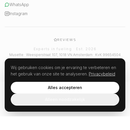
WhatsApp
Instagram
REVIEWS
Experts in fueling · Est. 2026
Musette · Weesperstraat 107, 1018 VN Amsterdam · KvK 99654504
© 2026 Musette.cc. All rights reserved. Not developed or sponsored
by Strava.
Wij gebruiken cookies om je ervaring te verbeteren en
het gebruik van onze site te analyseren.
Privacybeleid
Alles accepteren
Alleen noodzakelijk