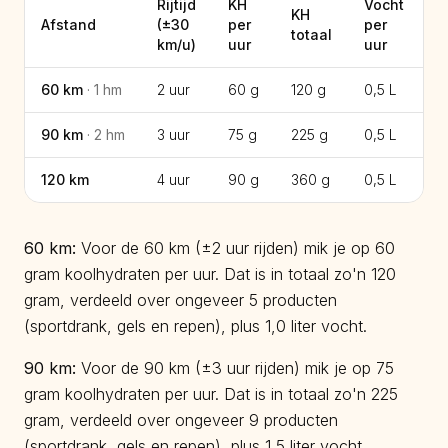
Rijtijd
KH
Vocht
KH
V
Afstand
(±
30
per
per
totaal
t
km/u)
uur
uur
60
km
·
1
hm
2 uur
60 g
120 g
0,5
L
1,
90
km
·
2
hm
3 uur
75 g
225 g
0,5
L
1,
120
km
4 uur
90 g
360 g
0,5
L
2
60
km:
Voor de 60 km (±2 uur rijden) mik je op 60
gram koolhydraten per uur. Dat is in totaal zo'n 120
gram, verdeeld over ongeveer 5 producten
(sportdrank, gels en repen), plus 1,0 liter vocht.
90
km:
Voor de 90 km (±3 uur rijden) mik je op 75
gram koolhydraten per uur. Dat is in totaal zo'n 225
gram, verdeeld over ongeveer 9 producten
(sportdrank, gels en repen), plus 1,5 liter vocht.