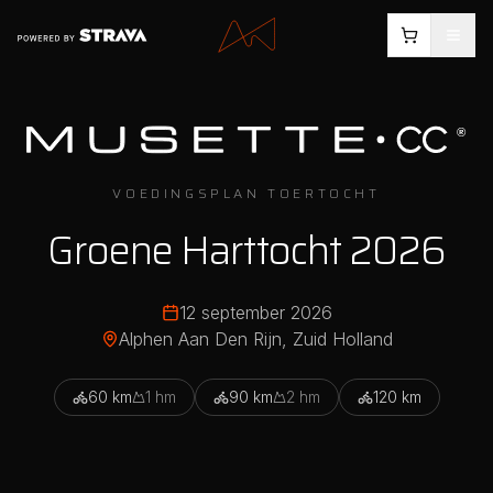
VOEDINGSPLAN TOERTOCHT
Groene Harttocht 2026
12 september 2026
Alphen Aan Den Rijn
, Zuid Holland
60
km
1
hm
90
km
2
hm
120
km