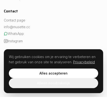
Contact
Contact page
info@musette.cc
WhatsApp
Instagram
Wij gebruiken cookies om je ervaring te verbeteren en
het gebruik van onze site te analyseren.
Privacybeleid
REVIEWS
Experts in fueling · Est. 2026
Alles accepteren
Musette · Weesperstraat 107, 1018 VN Amsterdam · KvK 99654504
© 2026 Musette.cc. All rights reserved. Not developed or sponsored
Alleen noodzakelijk
by Strava.