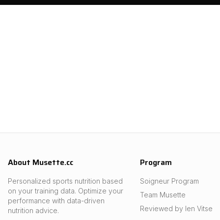
About Musette.cc
Program
Personalized sports nutrition based
Soigneur Program
on your training data. Optimize your
Team Musette
performance with data-driven
Reviewed by Ien Vitse
nutrition advice.