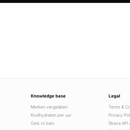
Knowledge base
Legal
Merken vergelijken
Terms & Co
Koolhydraten per uur
Privacy Pol
Gels vs bars
Strava API