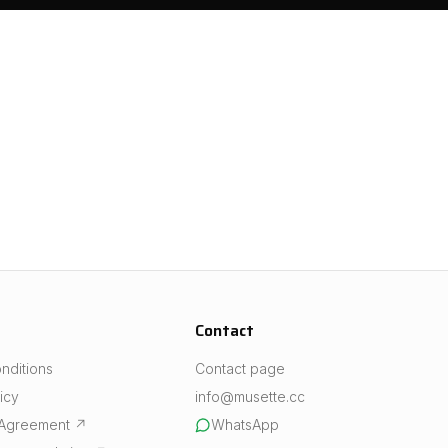
Contact
nditions
Contact page
icy
info@musette.cc
 Agreement
↗
WhatsApp