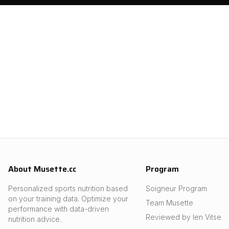
About Musette.cc
Program
Personalized sports nutrition based
Soigneur Program
on your training data. Optimize your
Team Musette
performance with data-driven
Reviewed by Ien Vitse
nutrition advice.