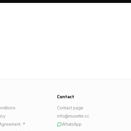
Contact
nditions
Contact page
icy
info@musette.cc
 Agreement
↗
WhatsApp