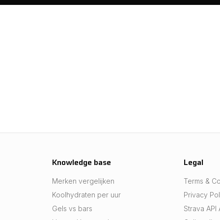
Knowledge base
Legal
Merken vergelijken
Terms & Co
Koolhydraten per uur
Privacy Pol
Gels vs bars
Strava API