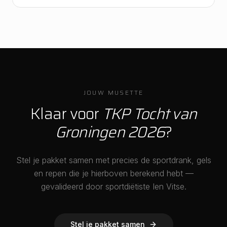
JOUW MUSETTE
Klaar voor
TKP Tocht van
Groningen 2026
?
Stel je pakket samen met precies de sportdrank, gels
en repen die je hierboven berekend hebt —
gevalideerd door sportdiëtiste Ien Vitse.
Stel je pakket samen