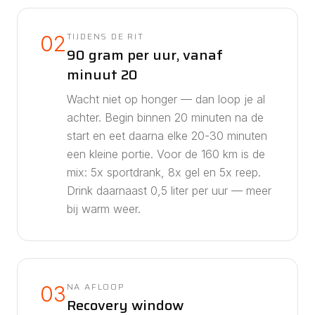
TIJDENS DE RIT
02
90 gram per uur, vanaf
minuut 20
Wacht niet op honger — dan loop je al
achter. Begin binnen 20 minuten na de
start en eet daarna elke 20-30 minuten
een kleine portie. Voor de
160
km is de
mix:
5
x sportdrank,
8
x gel en
5
x reep.
Drink daarnaast
0,5
liter per uur — meer
bij warm weer.
NA AFLOOP
03
Recovery window