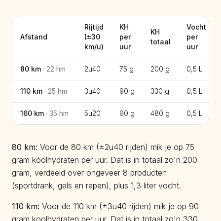
Rijtijd
KH
Vocht
KH
Afstand
(±
30
per
per
totaal
km/u)
uur
uur
80
km
·
22
hm
2u40
75 g
200 g
0,5
L
110
km
·
25
hm
3u40
90 g
330 g
0,5
L
160
km
·
35
hm
5u20
90 g
480 g
0,5
L
80
km:
Voor de 80 km (±2u40 rijden) mik je op 75
gram koolhydraten per uur. Dat is in totaal zo'n 200
gram, verdeeld over ongeveer 8 producten
(sportdrank, gels en repen), plus 1,3 liter vocht.
110
km:
Voor de 110 km (±3u40 rijden) mik je op 90
gram koolhydraten per uur. Dat is in totaal zo'n 330