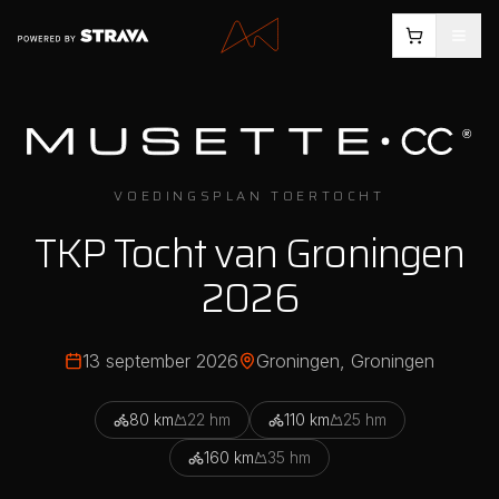
VOEDINGSPLAN TOERTOCHT
TKP Tocht van Groningen
2026
13 september 2026
Groningen
, Groningen
80
km
22
hm
110
km
25
hm
160
km
35
hm