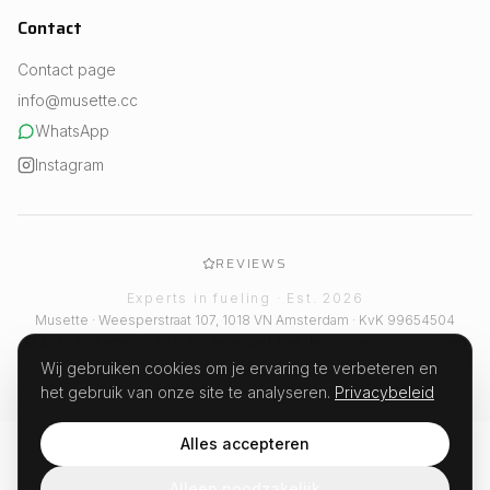
Contact
Contact page
info@musette.cc
WhatsApp
Instagram
REVIEWS
Experts in fueling · Est. 2026
Musette · Weesperstraat 107, 1018 VN Amsterdam · KvK 99654504
© 2026 Musette.cc. All rights reserved. Not developed or sponsored
by Strava.
Wij gebruiken cookies om je ervaring te verbeteren en
het gebruik van onze site te analyseren.
Privacybeleid
Alles accepteren
Alleen noodzakelijk