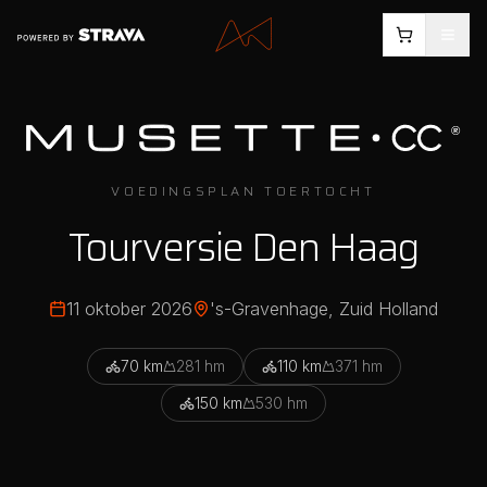
VOEDINGSPLAN TOERTOCHT
Tourversie Den Haag
11 oktober 2026
's-Gravenhage
, Zuid Holland
70
km
281
hm
110
km
371
hm
150
km
530
hm