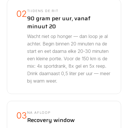
TIJDENS DE RIT
02
90 gram per uur, vanaf
minuut 20
Wacht niet op honger — dan loop je al
achter. Begin binnen 20 minuten na de
start en eet daarna elke 20-30 minuten
een kleine portie. Voor de
150
km is de
mix:
4
x sportdrank,
8
x gel en
5
x reep.
Drink daarnaast
0,5
liter per uur — meer
bij warm weer.
NA AFLOOP
03
Recovery window