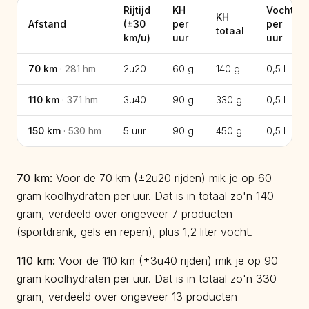
Rijtijd
KH
Vocht
KH
Afstand
(±
30
per
per
totaal
km/u)
uur
uur
70
km
·
281
hm
2u20
60 g
140 g
0,5
L
110
km
·
371
hm
3u40
90 g
330 g
0,5
L
150
km
·
530
hm
5 uur
90 g
450 g
0,5
L
70
km:
Voor de 70 km (±2u20 rijden) mik je op 60
gram koolhydraten per uur. Dat is in totaal zo'n 140
gram, verdeeld over ongeveer 7 producten
(sportdrank, gels en repen), plus 1,2 liter vocht.
110
km:
Voor de 110 km (±3u40 rijden) mik je op 90
gram koolhydraten per uur. Dat is in totaal zo'n 330
gram, verdeeld over ongeveer 13 producten