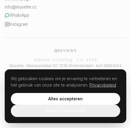
info@musette.cc
WhatsApp
Instagram
REVIEWS
Experts in fueling · Est. 2026
Musette · Weesperstraat 107, 1018 VN Amsterdam · KvK 99654504
© 2026 Musette.cc. All rights reserved. Not developed or sponsored
by Strava.
Wij gebruiken cookies om je ervaring te verbeteren en
het gebruik van onze site te analyseren.
Privacybeleid
Alles accepteren
Alleen noodzakelijk