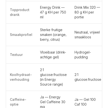
Energy Drink —
Drink Mix 320 —
Topproduct
47 g KH per 750
80 g KH per
drank
ml
portie
Sterke fruitige
Neutraal, vrijwel
Smaakprofiel
smaken (orange,
smaakloos
berry, citrus)
Vloeibaar (drink-
Hydrogel-
Textuur
achtige gel)
pudding
2:1
Koolhydraat-
glucose:fructose
2:1
verhouding
(in Energy
glucose:fructose
Source range)
Ja — Energy
Caffeïne-
Ja — Gel 100
Gel Caffeine 30
optie
Caf 100
mg