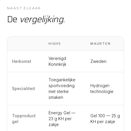
NAAST ELKAAR
De
vergelijking
.
HIGH5
MAURTEN
Verenigd
Herkomst
Zweden
Koninkrijk
Toegankelijke
sportvoeding
Hydrogel-
Specialiteit
met sterke
technologie
smaken
Energy Gel —
Topproduct
Gel 100 — 25 g
23 g KH per
gel
KH per zakje
zakje