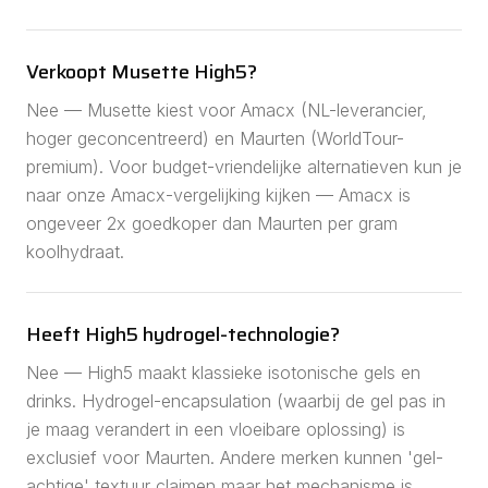
Verkoopt Musette High5?
Nee — Musette kiest voor Amacx (NL-leverancier,
hoger geconcentreerd) en Maurten (WorldTour-
premium). Voor budget-vriendelijke alternatieven kun je
naar onze
Amacx-vergelijking
kijken — Amacx is
ongeveer 2x goedkoper dan Maurten per gram
koolhydraat.
Heeft High5 hydrogel-technologie?
Nee — High5 maakt klassieke isotonische gels en
drinks. Hydrogel-encapsulation (waarbij de gel pas in
je maag verandert in een vloeibare oplossing) is
exclusief voor Maurten. Andere merken kunnen 'gel-
achtige' textuur claimen maar het mechanisme is