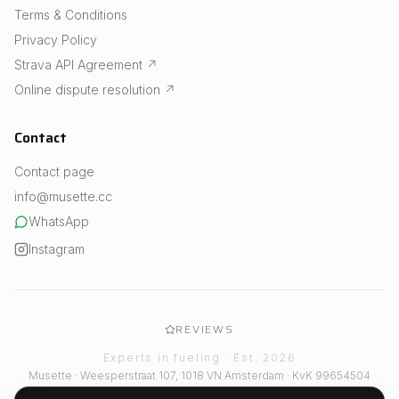
Terms & Conditions
Privacy Policy
Strava API Agreement
↗
Online dispute resolution
↗
Contact
Contact page
info@musette.cc
WhatsApp
Instagram
REVIEWS
Experts in fueling · Est. 2026
Musette · Weesperstraat 107, 1018 VN Amsterdam · KvK 99654504
© 2026 Musette.cc. All rights reserved. Not developed or sponsored