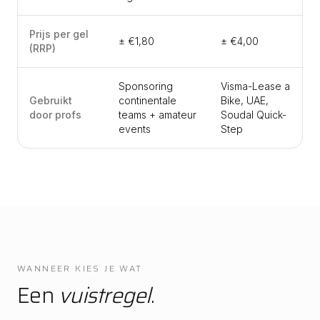
Prijs per gel
± €1,80
± €4,00
(RRP)
Sponsoring
Visma-Lease a
Gebruikt
continentale
Bike, UAE,
door profs
teams + amateur
Soudal Quick-
events
Step
WANNEER KIES JE WAT
Een
vuistregel
.