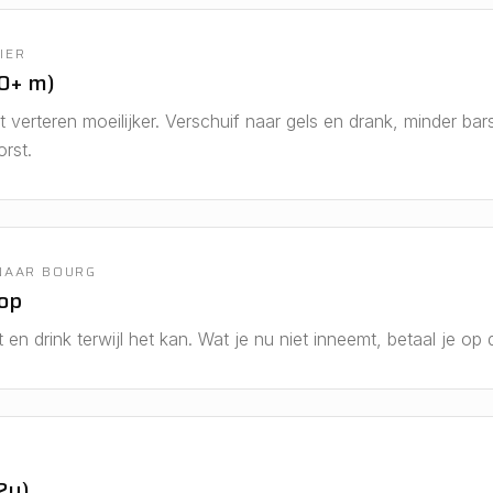
IER
0+ m)
verteren moeilijker. Verschuif naar gels en drank, minder bar
rst.
 NAAR BOURG
op
en drink terwijl het kan. Wat je nu niet inneemt, betaal je op 
2u)