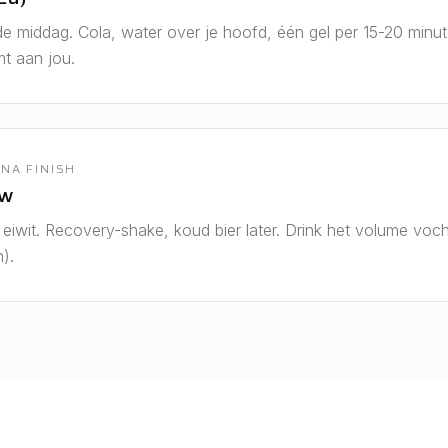
 de middag. Cola, water over je hoofd, één gel per 15-20 minu
t aan jou.
NA FINISH
ow
 eiwit. Recovery-shake, koud bier later. Drink het volume voch
).