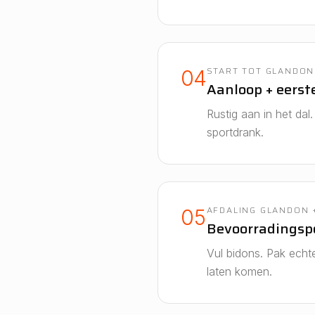
START TOT GLANDON 
04
Aanloop + eerst
Rustig aan in het da
sportdrank.
AFDALING GLANDON 
05
Bevoorradingspo
Vul bidons. Pak echt
laten komen.