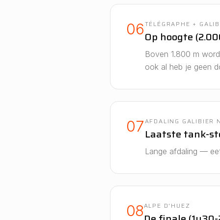
TÉLÉGRAPHE + GALIB
06
Op hoogte (2.00
Boven 1.800 m wordt 
ook al heb je geen do
AFDALING GALIBIER
07
Laatste tank-st
Lange afdaling — eet 
ALPE D'HUEZ
08
De finale (1u30-