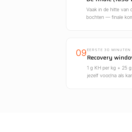
Vaak in de hitte van
bochten — finale kom
EERSTE 30 MINUTEN 
09
Recovery wind
1 g KH per kg + 25 g
jezelf voor/na als kan