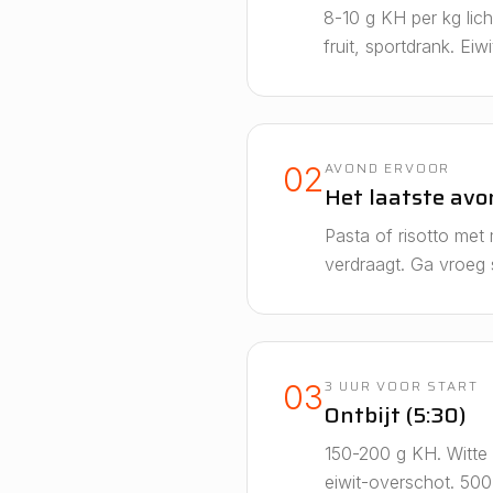
8-10 g KH per kg lic
fruit, sportdrank. E
AVOND ERVOOR
02
Het laatste av
Pasta of risotto met
verdraagt. Ga vroeg 
3 UUR VOOR START
03
Ontbijt (5:30)
150-200 g KH. Witte
eiwit-overschot. 500