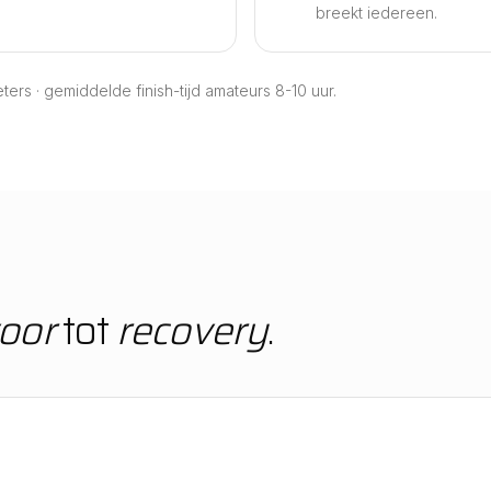
breekt iedereen.
ers · gemiddelde finish-tijd amateurs 8-10 uur.
oor
tot
recovery
.