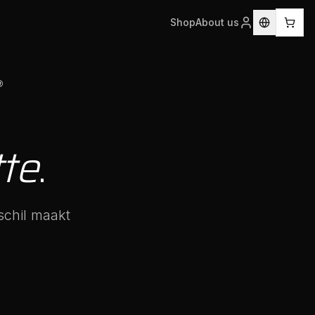
Shop
About us
te
.
schil maakt