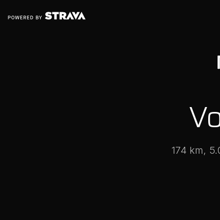
V
174 km, 5.