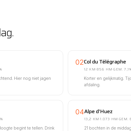
dag.
Col du Télégraphe
02
0%
12 KM
·
856 HM
·
GEM. 7,1
htend. Hier nog niet jagen
Korter en gelijkmatig. T
afdaling.
Alpe d'Huez
04
9%
13,2 KM
·
1.073 HM
·
GEM. 
oogte begint te tellen. Drink
21 bochten in de middag/