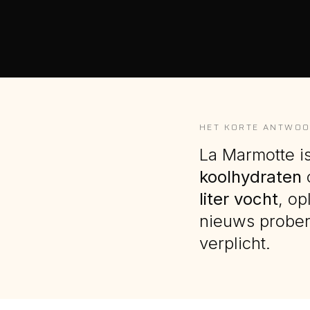
HET KORTE ANTWO
La Marmotte i
koolhydraten
liter vocht
, op
nieuws probere
verplicht.