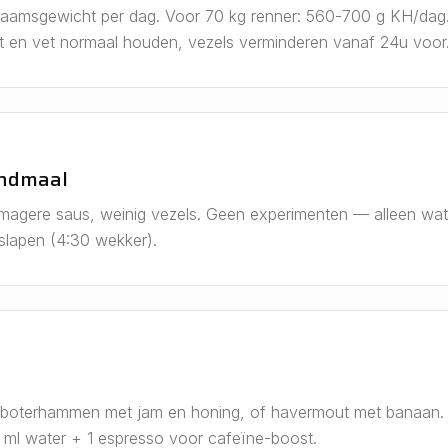
haamsgewicht per dag. Voor 70 kg renner: 560-700 g KH/dag. E
iwit en vet normaal houden, vezels verminderen vanaf 24u voor
ondmaal
 magere saus, weinig vezels. Geen experimenten — alleen wat
slapen (4:30 wekker).
 boterhammen met jam en honing, of havermout met banaan. V
 ml water + 1 espresso voor cafeïne-boost.