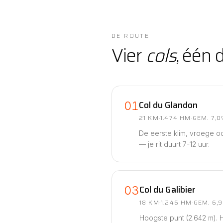
DE ROUTE
Vier
cols
, één 
Col du Glandon
01
21 KM
·
1.474 HM
·
GEM. 7,
De eerste klim, vroege oc
— je rit duurt 7-12 uur.
Col du Galibier
03
18 KM
·
1.246 HM
·
GEM. 6,
Hoogste punt (2.642 m). H