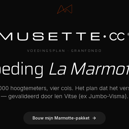
VOEDINGSPLAN · GRANFONDO
oeding
La Marmot
000 hoogtemeters, vier cols. Het plan dat het ver
— gevalideerd door Ien Vitse (ex Jumbo-Visma).
Bouw mijn Marmotte-pakket