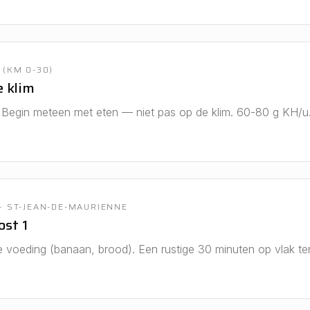
(KM 0-30)
e klim
l. Begin meteen met eten — niet pas op de klim. 60-80 g KH/u
+ ST-JEAN-DE-MAURIENNE
st 1
e voeding (banaan, brood). Een rustige 30 minuten op vlak ter