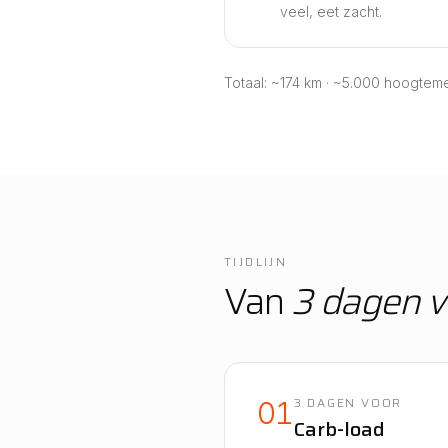
veel, eet zacht.
Totaal: ~174 km · ~5.000 hoogtemet
TIJDLIJN
Van
3 dagen v
3 DAGEN VOOR
01
Carb-load