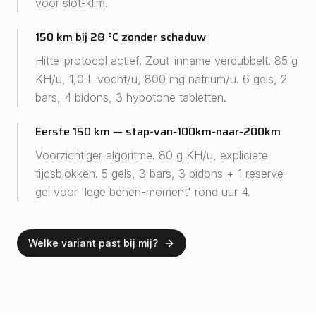
voor slot-klim.
150 km bij 28 °C zonder schaduw
Hitte-protocol actief. Zout-inname verdubbelt. 85 g
KH/u, 1,0 L vocht/u, 800 mg natrium/u. 6 gels, 2
bars, 4 bidons, 3 hypotone tabletten.
Eerste 150 km — stap-van-100km-naar-200km
Voorzichtiger algoritme. 80 g KH/u, expliciete
tijdsblokken. 5 gels, 3 bars, 3 bidons + 1 reserve-
gel voor 'lege benen-moment' rond uur 4.
Welke variant past bij mij?