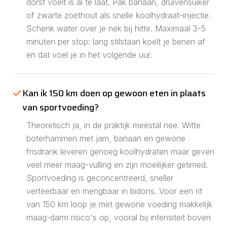
dorst voelt is al te laat. Pak banaan, druivensuiker
of zwarte zoethout als snelle koolhydraat-injectie.
Schenk water over je nek bij hitte. Maximaal 3-5
minuten per stop: lang stilstaan koelt je benen af
en dat voel je in het volgende uur.
Kan ik 150 km doen op gewoon eten in plaats
van sportvoeding?
Theoretisch ja, in de praktijk meestal nee. Witte
boterhammen met jam, banaan en gewone
frisdrank leveren genoeg koolhydraten maar geven
veel meer maag-vulling en zijn moeilijker getimed.
Sportvoeding is geconcentreerd, sneller
verteerbaar en mengbaar in bidons. Voor een rit
van 150 km loop je met gewone voeding makkelijk
maag-darm risico's op, vooral bij intensiteit boven