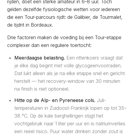
rijden, doet een sterke amateur in 6–8 uur. Toch
gelden dezelfde fysiologische wetten voor iedereen
die een Tour-parcours rijdt: de Galibier, de Tourmalet,
de tijdrit in Bordeaux.
Drie factoren maken de voeding bij een Tour-etappe
complexer dan een reguliere toertocht:
Meerdaagse belasting.
Een rittenkoers vraagt dat
je élke dag begint met volle glycogeenvoorraden.
Dat lukt alleen als je na elke etappe snel en gericht
herstelt — het recovery-window van 30 minuten
na finish is niet optioneel.
Hitte op de Alp- en Pyreneese cols.
Juli-
temperaturen in Zuidoost-Frankrijk lopen op tot 35–
38 °C. Op de kale berghellingen stijgt het
vochtgebruik naar 1 liter per uur en is natriumverlies
een reëel risico. Puur water drinken zonder zout is