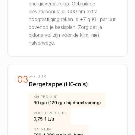
energieverbruik op. Gebruik de
elevatiebonus: bij 500 hm extra
hoogtestijging reken je +7 g KH per uur
bovenop je basisplan. Zorg dat je
bidons vol zijn vóór de klim, niet
halverwege.
5–7 UUR
03
Bergetappe (HC-cols)
KH PER UUR
90 g/u (120 g/u bij darmtraining)
VOCHT PER UUR
0,75–1 L/u
NATRIUM