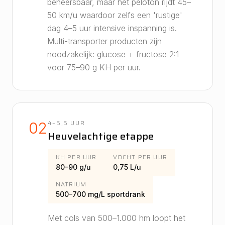
beheersbaar, maar het peloton rijdt 45–
50 km/u waardoor zelfs een 'rustige'
dag 4–5 uur intensive inspanning is.
Multi-transporter producten zijn
noodzakelijk: glucose + fructose 2:1
voor 75–90 g KH per uur.
4–5,5 UUR
02
Heuvelachtige etappe
KH PER UUR
VOCHT PER UUR
80–90 g/u
0,75 L/u
NATRIUM
500–700 mg/L sportdrank
Met cols van 500–1.000 hm loopt het