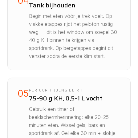
04
Tank bijhouden
Begin met eten vóór je trek voelt. Op
vlakke etappes rijdt het peloton rustig
weg — dit is het window om soepel 30–
40 g KH binnen te krijgen via
sportdrank. Op bergetappes begint dit
venster zodra de eerste klim start.
PER UUR TIJDENS DE RIT
05
75–90 g KH, 0,5–1 L vocht
Gebruik een timer of
beeldschermherinnering: elke 20–25
minuten eten. Wissel gels, bars en
sportdrank af. Gel elke 30 min + slokje