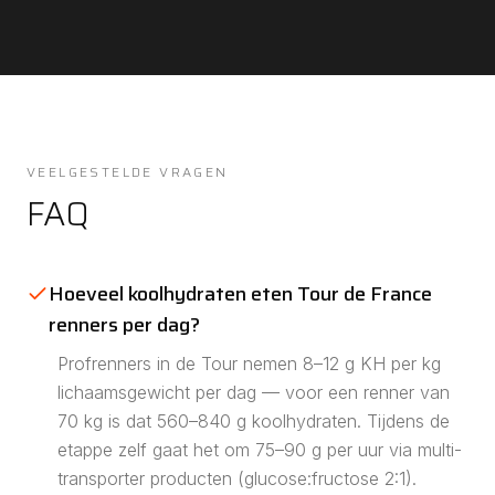
VEELGESTELDE VRAGEN
FAQ
Hoeveel koolhydraten eten Tour de France
renners per dag?
Profrenners in de Tour nemen 8–12 g KH per kg
lichaamsgewicht per dag — voor een renner van
70 kg is dat 560–840 g koolhydraten. Tijdens de
etappe zelf gaat het om 75–90 g per uur via multi-
transporter producten (glucose:fructose 2:1).