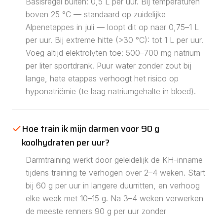
Basisregel buiten: 0,5 L per uur. Bij temperaturen
boven 25 °C — standaard op zuidelijke
Alpenetappes in juli — loopt dit op naar 0,75–1 L
per uur. Bij extreme hitte (>30 °C): tot 1 L per uur.
Voeg altijd elektrolyten toe: 500–700 mg natrium
per liter sportdrank. Puur water zonder zout bij
lange, hete etappes verhoogt het risico op
hyponatriëmie (te laag natriumgehalte in bloed).
Hoe train ik mijn darmen voor 90 g
koolhydraten per uur?
Darmtraining werkt door geleidelijk de KH-inname
tijdens training te verhogen over 2–4 weken. Start
bij 60 g per uur in langere duurritten, en verhoog
elke week met 10–15 g. Na 3–4 weken verwerken
de meeste renners 90 g per uur zonder