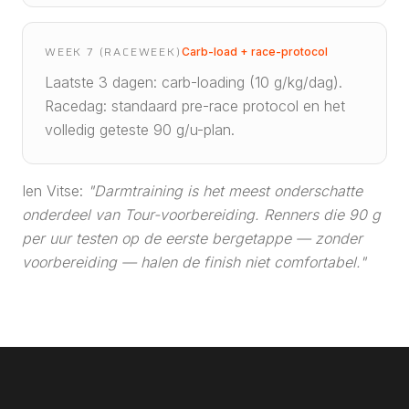
WEEK 7 (RACEWEEK)
Carb-load + race-protocol
Laatste 3 dagen: carb-loading (10 g/kg/dag).
Racedag: standaard pre-race protocol en het
volledig geteste 90 g/u-plan.
Ien Vitse:
"Darmtraining is het meest onderschatte
onderdeel van Tour-voorbereiding. Renners die 90 g
per uur testen op de eerste bergetappe — zonder
voorbereiding — halen de finish niet comfortabel."