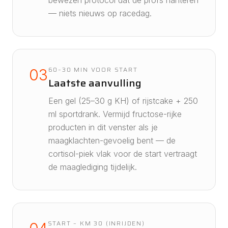
bewezen protocol dat de profs hanteren
— niets nieuws op racedag.
60–30 MIN VOOR START
03
Laatste aanvulling
Een gel (25–30 g KH) of rijstcake + 250
ml sportdrank. Vermijd fructose-rijke
producten in dit venster als je
maagklachten-gevoelig bent — de
cortisol-piek vlak voor de start vertraagt
de maaglediging tijdelijk.
START – KM 30 (INRIJDEN)