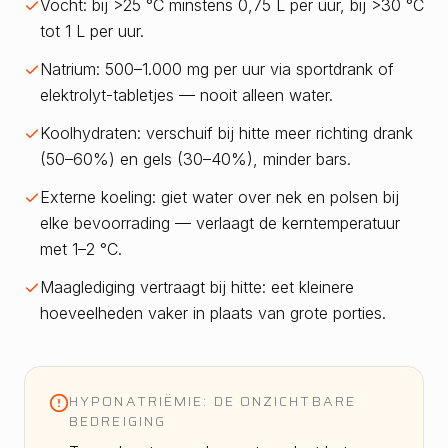
Vocht: bij >25 °C minstens 0,75 L per uur, bij >30 °C
tot 1 L per uur.
Natrium: 500–1.000 mg per uur via sportdrank of
elektrolyt-tabletjes — nooit alleen water.
Koolhydraten: verschuif bij hitte meer richting drank
(50–60%) en gels (30–40%), minder bars.
Externe koeling: giet water over nek en polsen bij
elke bevoorrading — verlaagt de kerntemperatuur
met 1–2 °C.
Maaglediging vertraagt bij hitte: eet kleinere
hoeveelheden vaker in plaats van grote porties.
HYPONATRIËMIE: DE ONZICHTBARE
BEDREIGING