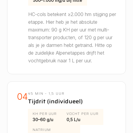
500–1.000 mg/u bij hitte
HC-cols betekent ≥2.000 hm stijging per
etappe. Hier heb je het absolute
maximum: 90 g KH per uur met multi-
transporter producten, of 120 g per uur
als je je darmen hebt getraind. Hitte op
de zuidelijke Alpenetappes drijft het
vochtgebruik naar 1 L per uur.
45 MIN – 1,5 UUR
04
Tijdrit (individueel)
KH PER UUR
VOCHT PER UUR
30–60 g/u
0,5 L/u
NATRIUM