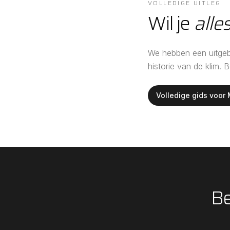
VOLLEDIGE UITLEG
Wil je
alle
We hebben een uitgebr
historie van de klim. 
Volledige gids voor
Be