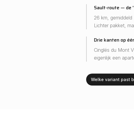
Sault-route — de '
26 km, gemiddeld 
Lichter pakket, ma
Drie kanten op éé
Cinglés du Mont V
eigenlijk een apar
Welke variant past bi