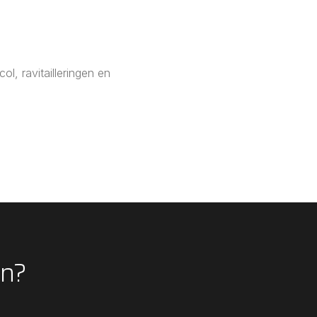
l, ravitailleringen en
en?