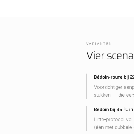
VARIANTEN
Vier scena
Bédoin-route bij 2
Voorzichtiger aanp
stukken — die eer
Bédoin bij 35 °C in 
Hitte-protocol vol
(één met dubbele d