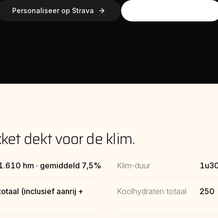
Personaliseer op Strava
Bestel basis-pakket
et dekt voor de klim.
 1.610 hm · gemiddeld 7,5%
Klim-duur
1u30
totaal (inclusief aanrij +
Koolhydraten totaal
250 