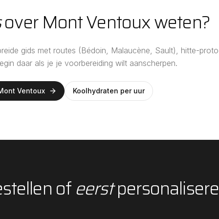
s
over Mont Ventoux weten?
eide gids met routes (Bédoin, Malaucène, Sault), hitte-protoco
Begin daar als je je voorbereiding wilt aanscherpen.
 Mont Ventoux
Koolhydraten per uur
stellen of
eerst
personaliser