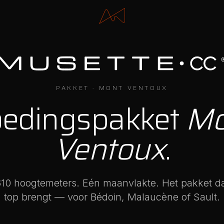
PAKKET · MONT VENTOUX
edingspakket
Mo
Ventoux
.
610 hoogtemeters. Eén maanvlakte. Het pakket da
top brengt — voor Bédoin, Malaucène of Sault.