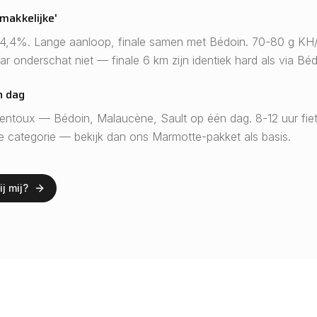
makkelijke'
4,4%. Lange aanloop, finale samen met Bédoin. 70-80 g KH/
ar onderschat niet — finale 6 km zijn identiek hard als via Béd
n dag
entoux — Bédoin, Malaucène, Sault op één dag. 8-12 uur fiet
te categorie — bekijk dan ons Marmotte-pakket als basis.
j mij?