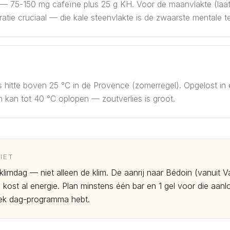
— 75-150 mg cafeïne plus 25 g KH. Voor de maanvlakte (laat
tie cruciaal — die kale steenvlakte is de zwaarste mentale te
s hitte boven 25 °C in de Provence (zomerregel). Opgelost in 
n kan tot 40 °C oplopen — zoutverlies is groot.
IET
klimdag — niet alleen de klim. De aanrij naar Bédoin (vanuit 
kost al energie. Plan minstens één bar en 1 gel voor die aan
iek dag-programma hebt.