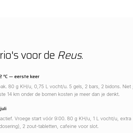
rio's voor de
Reus
.
2 °C — eerste keer
ak. 80 g KH/u, 0,75 L vocht/u. 5 gels, 2 bars, 2 bidons. Niet
ste 14 km onder de bomen kosten je meer dan je denkt.
juli
 actief. Vroege start vóór 9:00. 80 g KH/u, 1 L vocht/u, extra 
osering), 2 zout-tabletten, cafeïne voor slot.